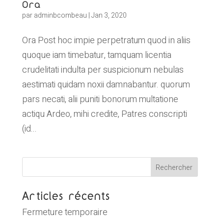
Ora
par
adminbcombeau
|
Jan 3, 2020
Ora Post hoc impie perpetratum quod in aliis
quoque iam timebatur, tamquam licentia
crudelitati indulta per suspicionum nebulas
aestimati quidam noxii damnabantur. quorum
pars necati, alii puniti bonorum multatione
actiqu Ardeo, mihi credite, Patres conscripti
(id...
Articles récents
Fermeture temporaire