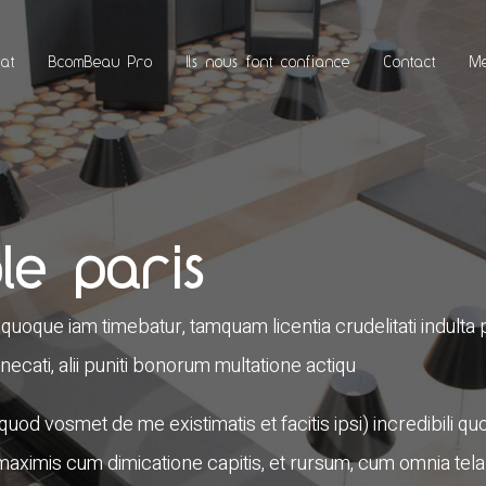
at
BcomBeau Pro
Ils nous font confiance
Contact
Me
le paris
 quoque iam timebatur, tamquam licentia crudelitati indult
cati, alii puniti bonorum multatione actiqu
d quod vosmet de me existimatis et facitis ipsi) incredibili
aximis cum dimicatione capitis, et rursum, cum omnia tela