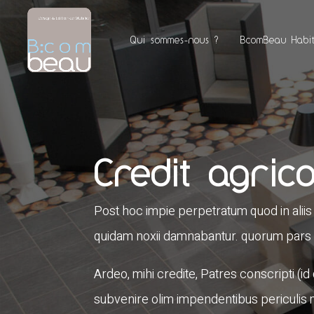
Qui sommes-nous ?
BcomBeau Habit
Credit agrico
Post hoc impie perpetratum quod in aliis
quidam noxii damnabantur. quorum pars ne
Ardeo, mihi credite, Patres conscripti (i
subvenire olim impendentibus periculis m