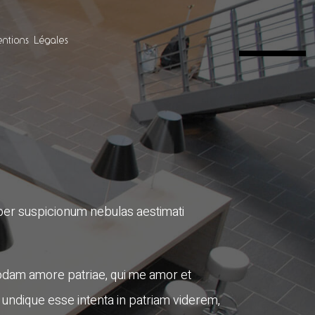
ntions Légales
a per suspicionum nebulas aestimati
 quodam amore patriae, qui me amor et
 undique esse intenta in patriam viderem,